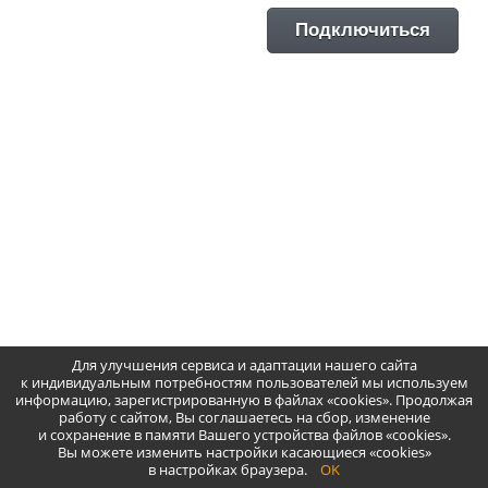
Для улучшения сервиса и адаптации нашего сайта
к индивидуальным потребностям пользователей мы используем
информацию, зарегистрированную в файлах «cookies». Продолжая
работу с сайтом, Вы соглашаетесь на сбор, изменение
и сохранение в памяти Вашего устройства файлов «cookies».
Copyright © 2011–2026
TicketForEvent
, All rights
Вы можете изменить настройки касающиеся «cookies»
reserved
в настройках браузера.
OK