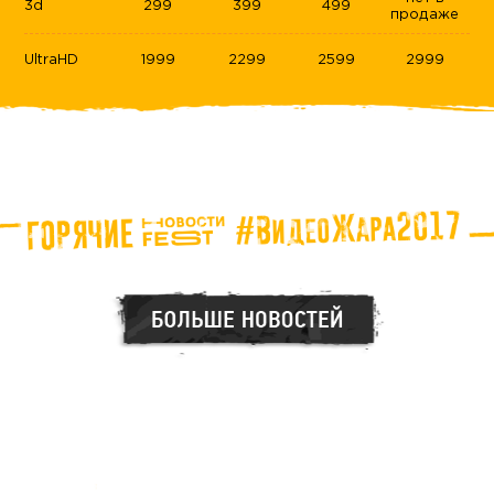
3d
299
399
499
продаже
UltraHD
1999
2299
2599
2999