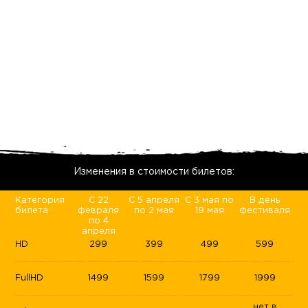
Изменения в стоимости билетов:
Категория
С 22
С 5 апреля
С 3 мая по
В день
билета
февраля
по 2 мая
19 мая
фестиваля
по 4
апреля
HD
299
399
499
599
FullHD
1499
1599
1799
1999
нет в