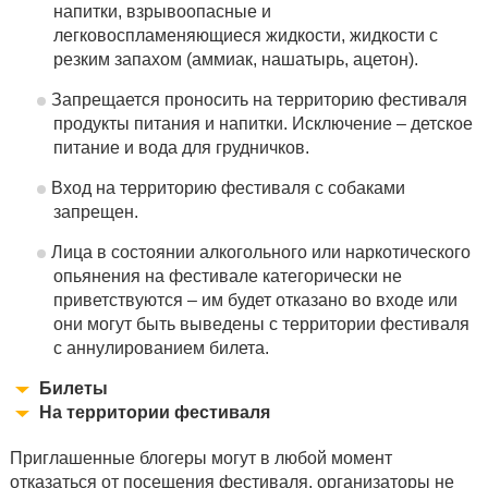
напитки, взрывоопасные и
легковоспламеняющиеся жидкости, жидкости с
резким запахом (аммиак, нашатырь, ацетон).
Запрещается проносить на территорию фестиваля
продукты питания и напитки. Исключение – детское
питание и вода для грудничков.
Вход на территорию фестиваля с собаками
запрещен.
Лица в состоянии алкогольного или наркотического
опьянения на фестивале категорически не
приветствуются – им будет отказано во входе или
они могут быть выведены с территории фестиваля
с аннулированием билета.
Билеты
На территории фестиваля
При входе посетители обменивают свой билет на
Курить разрешается только в специально
браслет. С этого момента браслет является
Приглашенные блогеры могут в любой момент
входным билетом на 2 дня фестиваля. Посетители
отведенных для этого местах, включая
отказаться от посещения фестиваля, организаторы не
обязаны беречь свои браслеты – их невозможно
электронные сигареты. За курение в неположенном